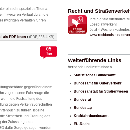
tor ein sehr spezielles Thema:
Recht und Straßenverkehr
 im weiteren Verlauf durch die
Ihre digitale Alternative z
zeswidrigen Verhalten führen
Loseblattwerken!
Jetzt 4 Wochen kostenlos 
www.rechtundstrassenver
kel als PDF lesen
(PDF, 336.4 KB)
05
Jun
Weiterführende Links
Verbände und Institutionen
Statistisches Bundesamt
Bundesamt für Güterverkehr
altungsbehörde gegenüber einem
Bundesanstalt für Straßenwesen
 ihn zugelassene Fahrzeuge die
wenn die Feststellung des
Bundesrat
lung gegen Verkehrsvorschriften
Bundestag
hrtenbuch zu führen, ist eine
Kraftfahrtbundesamt
die Sicherheit und Ordnung des
ng der Zulassungs- und
EU-Recht
VZO dafür Sorge getragen werden,