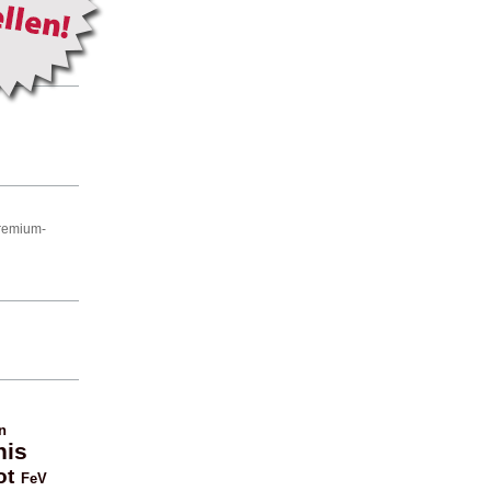
Premium-
n
nis
ot
FeV