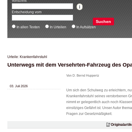
Vorschrift
Entscheidung vom
Suchen
In allen Texten
In Urteilen
In Aufsätzen
Urteile: Krankenfahrstuhl
Unterwegs mit dem Versehrten-Fahrzeug des Op
Von D. Bernd Huppertz
03. Juli 2026
Um sich den Schulweg zu erleichtern, nut
Krankenfahrstuhl seines verstorbenen Gro
nimmt er gelegentlich auch noch Klasse
einsitziges Gefährt ist. Unser Autor them
Fragen zur Gesetzmäßigkeit.
Originalarti