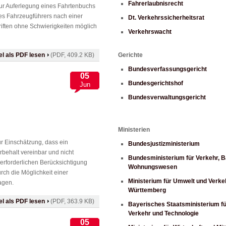
Fahrerlaubnisrecht
zur Auferlegung eines Fahrtenbuchs
nes Fahrzeugführers nach einer
Dt. Verkehrssicherheitsrat
ften ohne Schwierigkeiten möglich
Verkehrswacht
kel als PDF lesen
(PDF, 409.2 KB)
Gerichte
Bundesverfassungsgericht
05
Bundesgerichtshof
Jun
Bundesverwaltungsgericht
Ministerien
r Einschätzung, dass ein
Bundesjustizministerium
behalt vereinbar und nicht
Bundesministerium für Verkehr, 
l erforderlichen Berücksichtigung
Wohnungswesen
rch die Möglichkeit einer
Ministerium für Umwelt und Verk
agen.
Württemberg
kel als PDF lesen
(PDF, 363.9 KB)
Bayerisches Staatsministerium fü
Verkehr und Technologie
05