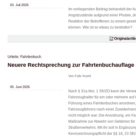
03. Juli 2026
Im vorliegenden Beitrag behandelt der Au
Angstzustände aufgrund einer Phobie, die
Reaktion der Betroffenen zu einem geset
können. Wie ist so etwas zu bestrafen?
Originalarti
Urteile: Fahrtenbuch
Neuere Rechtsprechung zur Fahrtenbuchauflage
Von Felix Koehl
05. Juni 2026
Nach § 31a Abs. 1 StVZO kann die Verw
Fahrzeughalter für ein oder mehrere auf
Führung eines Fahrtenbuches anordnen, 
Fahrzeugführers nach einer Zuwiderhand
nicht möglich war. Die Anordnung, ein Fa
Maßnahme zur Abwehr von Gefahren für 
Straßenverkehrs. Mit ihr soll in Ergänzu
Kennzeichnungspflicht der §§ 18, 23 St