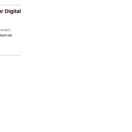
 Digital
u
testen:
kehr.de