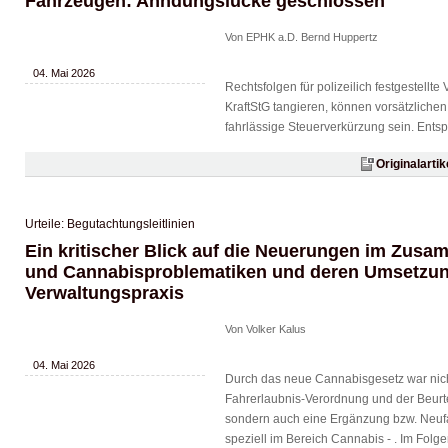
Fahrzeugen: Ahndungslücke geschlossen
Von EPHK a.D. Bernd Huppertz
04. Mai 2026
Rechtsfolgen für polizeilich festgestellte
KraftStG tangieren, können vorsätzliche
fahrlässige Steuerverkürzung sein. Entsp
Originalarti
Urteile: Begutachtungsleitlinien
Ein kritischer Blick auf die Neuerungen im Zusa
und Cannabisproblematiken und deren Umsetzun
Verwaltungspraxis
Von Volker Kalus
04. Mai 2026
Durch das neue Cannabisgesetz war nich
Fahrerlaubnis-Verordnung und der Beurtei
sondern auch eine Ergänzung bzw. Neufa
speziell im Bereich Cannabis - . Im Fol