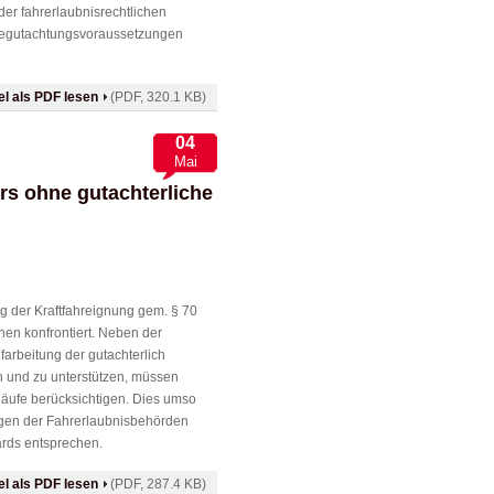
er fahrerlaubnisrechtlichen
Begutachtungsvoraussetzungen
kel als PDF lesen
(PDF, 320.1 KB)
04
Mai
s ohne gutachterliche
ng der Kraftfahreignung gem. § 70
nen konfrontiert. Neben der
arbeitung der ­gutachterlich
en und zu unterstützen, müssen
läufe berücksichtigen. Dies umso
gen der Fahrerlaubnisbehörden
ards entsprechen.
kel als PDF lesen
(PDF, 287.4 KB)