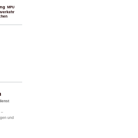
ung
MPU
nverkehr
chen
m
dienst
 –
agen und