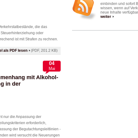
einbinden und sofort 
wissen, wenn auf Verk
neue Inhalte verfügbar
weiter
 Verkehrstatbestände, die das
n Steuerhinterziehung oder
rechend ist mit Strafen zu rechnen.
kel als PDF lesen
(PDF, 201.2 KB)
04
Mai
mmenhang mit Alkohol-
g in der
t nur die Anpassung der
lungskriterien erforderlich,
ssung der Begutachtungsleitlinien -
genden wird versucht die Neuerungen