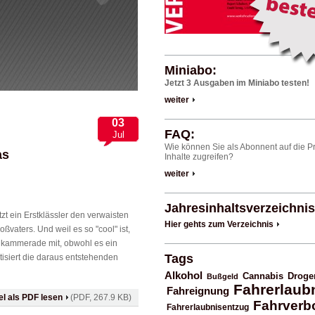
Miniabo:
Jetzt 3 Ausgaben im Miniabo testen!
weiter
03
FAQ:
Jul
Wie können Sie als Abonnent auf die 
as
Inhalte zugreifen?
weiter
Jahresinhaltsverzeichnis
zt ein Erstklässler den verwaisten
Hier gehts zum Verzeichnis
ßvaters. Und weil es so "cool" ist,
nkammerade mit, obwohl es ein
Tags
atisiert die daraus entstehenden
Alkohol
Cannabis
Droge
Bußgeld
Fahrerlaub
Fahreignung
kel als PDF lesen
(PDF, 267.9 KB)
Fahrverb
Fahrerlaubnisentzug