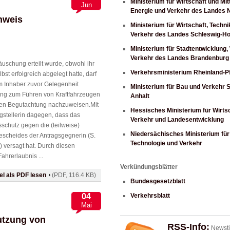
Ministerium für Wirtschaft und Mit
Jun
Energie und Verkehr des Landes
hweis
Ministerium für Wirtschaft, Techni
Verkehr des Landes Schleswig-Ho
Ministerium für Stadtentwicklung
Verkehr des Landes Brandenburg
äuschung erteilt wurde, obwohl ihr
Verkehrsministerium Rheinland-Pf
bst erfolgreich abgelegt hatte, darf
m Inhaber zuvor Gelegenheit
Ministerium für Bau und Verkehr 
ng zum Führen von Kraftfahrzeugen
Anhalt
en Begutachtung nachzuweisen.Mit
Hessisches Ministerium für Wirtsc
gstellerin dagegen, dass das
Verkehr und Landesentwicklung
sschutz gegen die (teilweise)
Niedersächisches Ministerium für 
escheides der Antragsgegnerin (S.
Technologie und Verkehr
1) versagt hat. Durch diesen
ahrerlaubnis ...
Verkündungsblätter
kel als PDF lesen
(PDF, 116.4 KB)
Bundesgesetzblatt
04
Verkehrsblatt
Mai
nutzung von
RSS-Info:
Newsti