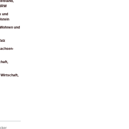
telstand,
 NRW
k und
lstein
, Wohnen und
alz
Sachsen-
haft,
Wirtschaft,
cker