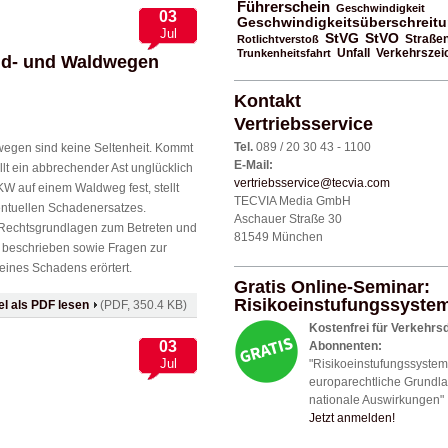
Führerschein
Geschwindigkeit
03
Geschwindigkeitsüberschreit
Jul
StVO
StVG
Rotlichtverstoß
Straße
Unfall
Trunkenheitsfahrt
Verkehrszei
eld- und Waldwegen
Kontakt
Vertriebsservice
Tel.
089 / 20 30 43 - 1100
egen sind keine Seltenheit. Kommt
E-Mail:
llt ein abbrechender Ast unglücklich
vertriebsservice@tecvia.com
KW auf einem Waldweg fest, stellt
TECVIA Media GmbH
entuellen Schadenersatzes.
Aschauer Straße 30
Rechtsgrundlagen zum Betreten und
81549 München
 beschrieben sowie Fragen zur
eines Schadens erörtert.
Gratis Online-Seminar:
Risikoeinstufungssyste
kel als PDF lesen
(PDF, 350.4 KB)
Kostenfrei für Verkehrs
03
Abonnenten:
Jul
"Risikoeinstufungssystem
europarechtliche Grundl
nationale Auswirkungen"
Jetzt anmelden!