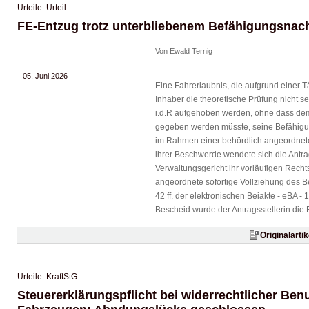
Urteile: Urteil
FE-Entzug trotz unterbliebenem Befähigungsnac
Von Ewald Ternig
05. Juni 2026
Eine Fahrerlaubnis, die aufgrund einer T
Inhaber die theoretische Prüfung nicht sel
i.d.R aufgehoben werden, ohne dass de
gegeben werden müsste, seine Befähigu
im Rahmen einer behördlich angeordnet
ihrer Beschwerde wendete sich die Antra
Verwaltungsgericht ihr vorläufigen Recht
angeordnete sofortige Vollziehung des B
42 ff. der elektronischen Beiakte - eBA - 
Bescheid wurde der Antragsstellerin die F
Originalarti
Urteile: KraftStG
Steuererklärungspflicht bei widerrechtlicher Be