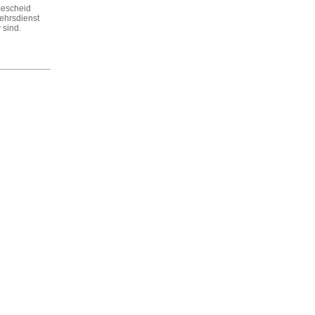
Bescheid
ehrsdienst
 sind.