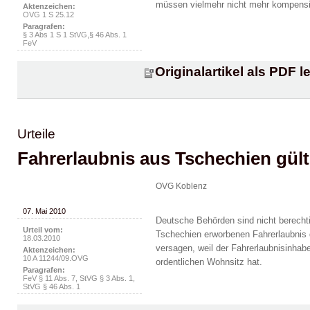
müssen vielmehr nicht mehr kompensi
Aktenzeichen:
OVG 1 S 25.12
Paragrafen:
§ 3 Abs 1 S 1 StVG,§ 46 Abs. 1
FeV
Originalartikel als PDF l
Urteile
Fahrerlaubnis aus Tschechien gült
OVG Koblenz
07. Mai 2010
Deutsche Behörden sind nicht berechti
Urteil vom:
Tschechien erworbenen Fahrerlaubnis 
18.03.2010
versagen, weil der Fahrerlaubnisinhab
Aktenzeichen:
10 A 11244/09.OVG
ordentlichen Wohnsitz hat.
Paragrafen:
FeV § 11 Abs. 7, StVG § 3 Abs. 1,
StVG § 46 Abs. 1