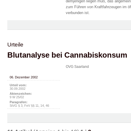
demjenigen liegen muß, das allgemein
zum Führen von Kraftfahrzeugen im öf
verbunden ist.
Urteile
Blutanalyse bei Cannabiskonsum
OVG Saarland
06. Dezember 2002
Urteil vom:
30.09.2002
Aktenzeichen:
9 W 25/02
Paragrafen:
StVG § 3, FeV §§ 11, 14, 46