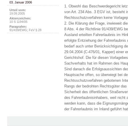
03. Januar 2006
1. Obwohl das Beschwerdegericht letzt
Urteil vom:
von Art. 234 Abs. 3 EGV ist, besteht i
19.09.2005
Rechtsschutzverfahren keine Vorlagepf
Aktenzeichen:
10 S 1194/05
2. Die Klärung der Frage, inwieweit die
Paragrafen:
8 Abs. 4 der Richtlinie 91/439/EWG ber
91/439/EWG; FeV § 28
Ausland erteilten Fahrerlaubnis im Hin
erfolgte Entziehung der Fahrerlaubnis
bedarf auch unter Berücksichtigung d
29.04.2004 (C-476/01, Kapper) einer e
Gerichtshof. Die für diesen Vorlagebes
Sachverhalts hat im Rahmen des Haup
Sind danach die Erfolgsaussichten des
Hauptsache offen, so überwiegt bei der
Rechtsschutzverfahren gebotenen In
Rangs der bedrohten Rechtsgüter das ö
Sicherheit des öffentlichen Straßenve
des Fahrerlaubnisinhabers, weil nich
werden kann, dass die Eignungsmängel
der Fahrerlaubnis im Inland geführt hat