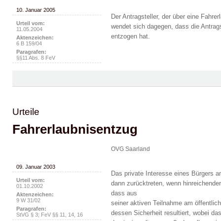
10. Januar 2005
Der Antragsteller, der über eine Fahrer
Urteil vom:
wendet sich dagegen, dass die Antrag
11.05.2004
entzogen hat.
Aktenzeichen:
6 B 159/04
Paragrafen:
§§11 Abs. 8 FeV
Urteile
Fahrerlaubnisentzug
OVG Saarland
09. Januar 2003
Das private Interesse eines Bürgers a
Urteil vom:
dann zurücktreten, wenn hinreichende
01.10.2002
dass aus
Aktenzeichen:
9 W 31/02
seiner aktiven Teilnahme am öffentlich
Paragrafen:
dessen Sicherheit resultiert, wobei das
StVG § 3; FeV §§ 11, 14, 16