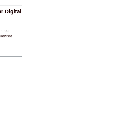
 Digital
u
testen:
kehr.de