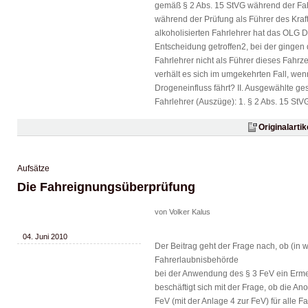
gemäß § 2 Abs. 15 StVG während der Fa
während der Prüfung als Führer des Kraft
alkoholisierten Fahrlehrer hat das OLG 
Entscheidung getroffen2, bei der gingen 
Fahrlehrer nicht als Führer dieses Fah
verhält es sich im umgekehrten Fall, wen
Drogeneinfluss fährt? II. Ausgewählte g
Fahrlehrer (Auszüge): 1. § 2 Abs. 15 StVG 
Originalarti
Aufsätze
Die Fahreignungsüberprüfung
von Volker Kalus
04. Juni 2010
Der Beitrag geht der Frage nach, ob (in 
Fahrerlaubnisbehörde
bei der Anwendung des § 3 FeV ein Ermes
beschäftigt sich mit der Frage, ob die 
FeV (mit der Anlage 4 zur FeV) für alle 