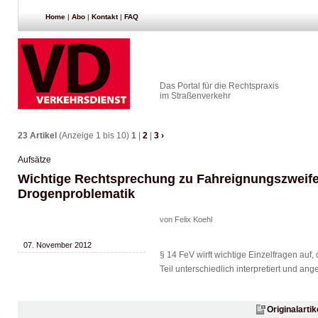
Home
|
Abo
|
Kontakt
|
FAQ
Das Portal für die Rechtspraxis
im Straßenverkehr
23 Artikel
(Anzeige 1 bis 10)
1
|
2
|
3
›
Aufsätze
Wichtige Rechtsprechung zu Fahreignungszweife
Drogenproblematik
von Felix Koehl
07. November 2012
§ 14 FeV wirft wichtige Einzelfragen auf
Teil unterschiedlich interpretiert und a
Originalarti