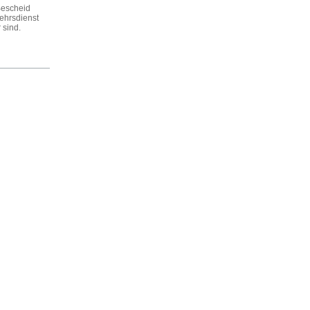
Bescheid
ehrsdienst
 sind.