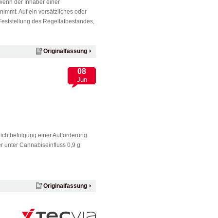
 wenn der Inhaber einer
 nimmt. Auf ein vorsätzliches oder
Feststellung des Regeltatbestandes,
Originalfassung
08
Jun
chtbefolgung einer Aufforderung
 unter Cannabiseinfluss 0,9 g
Originalfassung