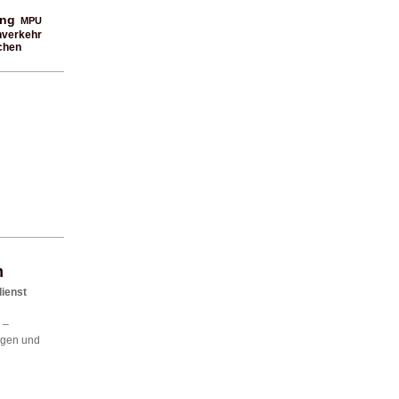
ung
MPU
nverkehr
chen
m
dienst
 –
agen und