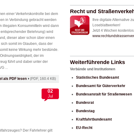
Recht und Straßenverkehr
en einer Verkehrskontrolle bei dem
rogen in Verbindung gebracht werden
Ihre digitale Alternative z
Loseblattwerken!
 illegalen Konsummitteln wird dann
Jetzt 4 Wochen kostenlos 
h entsprechender Belehrung) wird
www.rechtundstrassenver
and, dieser aber schon über einen
 sich somit im Glauben, dass der
 somit keine Wirkung mehr bestünde.
Ordnungswidrigkeit, der im
Weiterführende Links
zeug führt und dabei unter der
G ...
Verbände und Institutionen
Statistisches Bundesamt
kel als PDF lesen
(PDF, 160.4 KB)
Bundesamt für Güterverkehr
02
Bundesanstalt für Straßenwesen
Jul
Bundesrat
Bundestag
Kraftfahrtbundesamt
EU-Recht
ulfahrzeuges? Der Fahrlehrer gilt