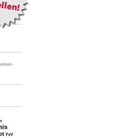
Premium-
n
nis
ot
FeV