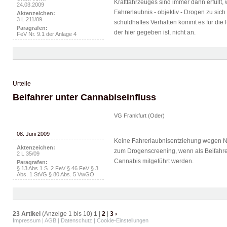
Kraftfahrzeuges sind immer dann erfüllt,
24.03.2009
Fahrerlaubnis - objektiv - Drogen zu sich
Aktenzeichen:
3 L 211/09
schuldhaftes Verhalten kommt es für die 
Paragrafen:
der hier gegeben ist, nicht an.
FeV Nr. 9.1 der Anlage 4
Urteile
Beifahrer unter Cannabiseinfluss
VG Frankfurt (Oder)
08. Juni 2009
Keine Fahrerlaubnisentziehung wegen Ni
Aktenzeichen:
zum Drogenscreening, wenn als Beifahrer
2 L 35/09
Cannabis mitgeführt werden.
Paragrafen:
§ 13 Abs.1 S. 2 FeV § 46 FeV § 3
Abs. 1 StVG § 80 Abs. 5 VwGO
23 Artikel
(Anzeige 1 bis 10)
1
|
2
|
3
›
Impressum
|
AGB
|
Datenschutz
|
Cookie-Einstellungen