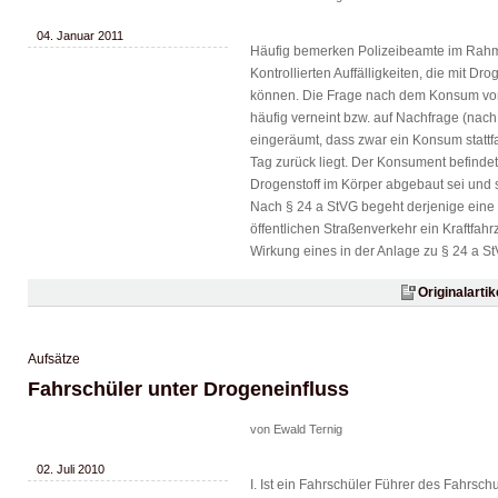
04. Januar 2011
Häufig bemerken Polizeibeamte im Rahm
Kontrollierten Auffälligkeiten, die mit D
können. Die Frage nach dem Konsum von
häufig verneint bzw. auf Nachfrage (nac
eingeräumt, dass zwar ein Konsum stattf
Tag zurück liegt. Der Konsument befindet
Drogenstoff im Körper abgebaut sei und
Nach § 24 a StVG begeht derjenige eine 
öffentlichen Straßenverkehr ein Kraftfahr
Wirkung eines in der Anlage zu § 24 a StV
Originalarti
Aufsätze
Fahrschüler unter Drogeneinfluss
von Ewald Ternig
02. Juli 2010
I. Ist ein Fahrschüler Führer des Fahrsch