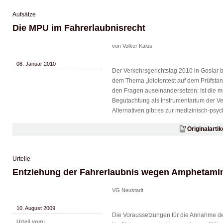
Aufsätze
Die MPU im Fahrerlaubnisrecht
von Volker Kalus
08. Januar 2010
Der Verkehrsgerichtstag 2010 in Goslar be
dem Thema „Idiotentest auf dem Prüfstand“
den Fragen auseinandersetzen: Ist die 
Begutachtung als Instrumentarium der V
Alternativen gibt es zur medizinisch-ps
Originalarti
Urteile
Entziehung der Fahrerlaubnis wegen Amphetam
VG Neustadt
10. August 2009
Die Voraussetzungen für die Annahme d
Urteil vom: