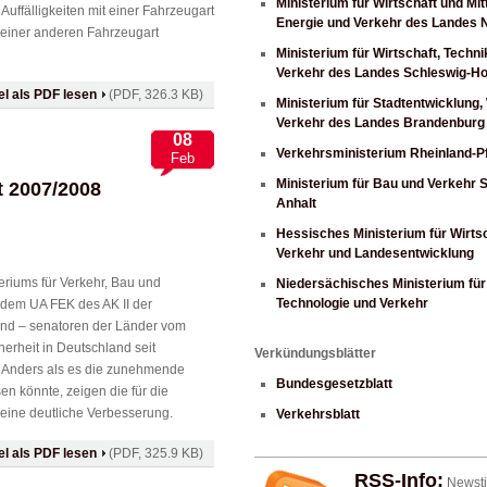
Ministerium für Wirtschaft und Mit
 Auffälligkeiten mit einer Fahrzeugart
Energie und Verkehr des Landes
 einer anderen Fahrzeugart
Ministerium für Wirtschaft, Techni
Verkehr des Landes Schleswig-Ho
kel als PDF lesen
(PDF, 326.3 KB)
Ministerium für Stadtentwicklung
Verkehr des Landes Brandenburg
08
Verkehrsministerium Rheinland-Pf
Feb
Ministerium für Bau und Verkehr 
 2007/2008
Anhalt
Hessisches Ministerium für Wirtsc
Verkehr und Landesentwicklung
eriums für Verkehr, Bau und
Niedersächisches Ministerium für 
Technologie und Verkehr
 dem UA FEK des AK II der
und – senatoren der Länder vom
herheit in Deutschland seit
Verkündungsblätter
. Anders als es die zunehmende
Bundesgesetzblatt
en könnte, zeigen die für die
 eine deutliche Verbesserung.
Verkehrsblatt
kel als PDF lesen
(PDF, 325.9 KB)
RSS-Info:
Newsti