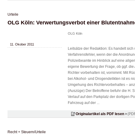
Urteile
OLG Köln: Verwertungsverbot einer Blutentnahm
OLG Köln
11. Okober 2011
Leitsätze der Redaktion: Es handelt si
Verfahrensfehler, wenn der die Anordnun
Polizeibeamte im Hinblick auf eine allg
eigene Bewertung der Frage, ob ggf. di
Richter vorbehalten ist, vornimmt. Mit R
bei Alkohol- und Drogendelikten ist es nic
Umgehung des Richtervorbehaltes – anz
(Auszüge) Der Betroffene befuhr die H. S
Verlauf auf den Parkplatz der dortigen 
Fahrzeug auf der ...
Originalartikel als PDF lesen
(PDF
Recht + Steuern/Urteile