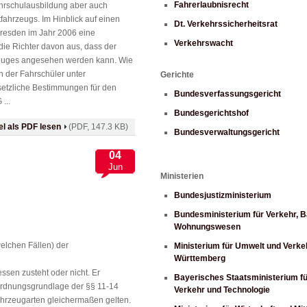
Fahrerlaubnisrecht
hrschulausbildung aber auch
fahrzeugs. Im Hinblick auf einen
Dt. Verkehrssicherheitsrat
Dresden im Jahr 2006 eine
Verkehrswacht
die Richter davon aus, dass der
rzeuges angesehen werden kann. Wie
n der Fahrschüler unter
Gerichte
esetzliche Bestimmungen für den
Bundesverfassungsgericht
...
Bundesgerichtshof
kel als PDF lesen
(PDF, 147.3 KB)
Bundesverwaltungsgericht
04
Jun
Ministerien
Bundesjustizministerium
Bundesministerium für Verkehr, 
Wohnungswesen
welchen Fällen) der
Ministerium für Umwelt und Verk
Württemberg
sen zusteht oder nicht. Er
Bayerisches Staatsministerium fü
Anordnungsgrundlage der §§ 11-14
Verkehr und Technologie
Fahrzeugarten gleichermaßen gelten.