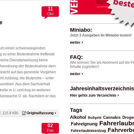
11
Okt
e
Miniabo:
Jetzt 3 Ausgaben im Miniabo testen!
weiter
ch um einen schwerwiegenden
g zu einer Blutentnahme treffende
FAQ:
emeine Dienstanweisung keine
Wie können Sie als Abonnent auf die 
e Anordnung der Blutentnahme dem
Inhalte zugreifen?
ücksicht auf das generelle Vorgehen
weiter
ht zulässig, die Blutprobe – unter
uordnen. Aus dem Sachverhalt
Jahresinhaltsverzeichnis
traße in U. und bog im weiteren
Hier gehts zum Verzeichnis
Polizeiwache O. ab. Nachdem er das
Tags
, 115.9 KB)
Originalfassung
Alkohol
Cannabis
Droge
Bußgeld
Fahrerlaub
Fahreignung
02
Fahrverb
Feb
Fahrerlaubnisentzug