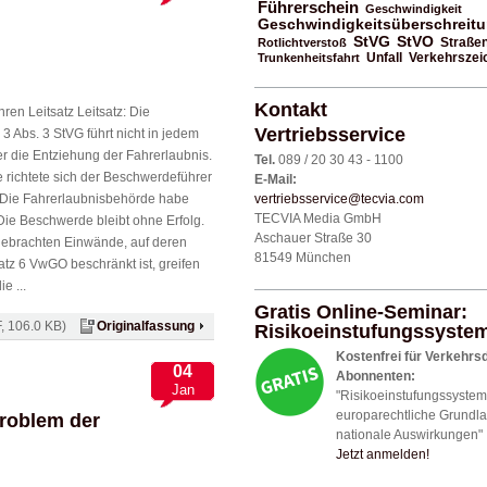
Führerschein
Geschwindigkeit
Geschwindigkeitsüberschreit
StVO
StVG
Rotlichtverstoß
Straße
Unfall
Trunkenheitsfahrt
Verkehrszei
Kontakt
en Leitsatz Leitsatz: Die
Vertriebsservice
 3 Abs. 3 StVG führt nicht in jedem
r die Entziehung der Fahrerlaubnis.
Tel.
089 / 20 30 43 - 1100
 richtete sich der Beschwerdeführer
E-Mail:
 Die Fahrerlaubnisbehörde habe
vertriebsservice@tecvia.com
TECVIA Media GmbH
Die Beschwerde bleibt ohne Erfolg.
Aschauer Straße 30
ebrachten Einwände, auf deren
81549 München
tz 6 VwGO beschränkt ist, greifen
e ...
Gratis Online-Seminar:
, 106.0 KB)
Originalfassung
Risikoeinstufungssyste
Kostenfrei für Verkehrs
04
Abonnenten:
Jan
"Risikoeinstufungssystem
europarechtliche Grundl
Problem der
nationale Auswirkungen"
Jetzt anmelden!