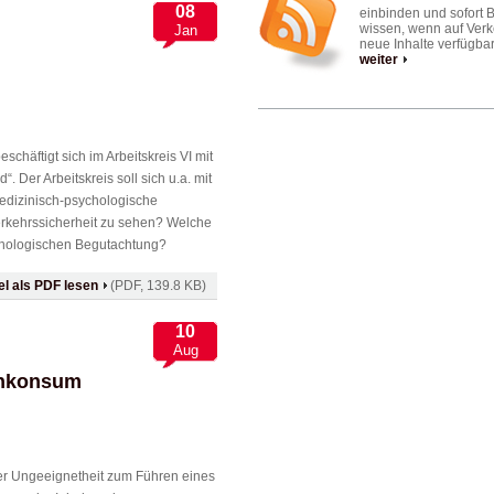
08
einbinden und sofort 
wissen, wenn auf Verk
Jan
neue Inhalte verfügbar
weiter
schäftigt sich im Arbeitskreis VI mit
. Der Arbeitskreis soll sich u.a. mit
medizinisch-psychologische
erkehrssicherheit zu sehen? Welche
ychologischen Begutachtung?
kel als PDF lesen
(PDF, 139.8 KB)
10
Aug
inkonsum
er Ungeeignetheit zum Führen eines