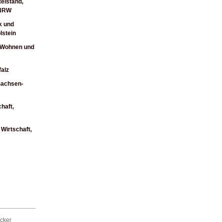
telstand,
 NRW
k und
lstein
, Wohnen und
alz
Sachsen-
haft,
Wirtschaft,
cker